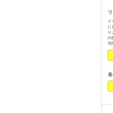
リ
イ
に
り
の
宅
各