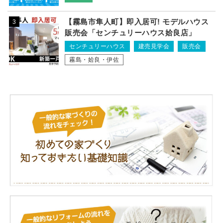
【霧島市隼人町】即入居可! モデルハウス
3
販売会「センチュリーハウス姶良店」
センチュリーハウス
建売見学会
販売会
霧島・姶良・伊佐