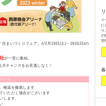
リ
イ
に
り
の
宅
まいづくりフェア」が2月18日(土)・19日(日)の
3社
が一堂に集結。
る大チャンスをお見逃しなく！
各
ついて
、検温を徹底します
ていただく場合がございます
いします。
い