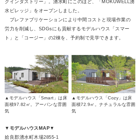
クインダストリー」。湧水町にこのほど、「MOKUWELL湧
水ビレッジ」をオープンしました。
プレファブリケーションにより中間コストと現場作業の
労力を削減し、SDGsにも貢献するモデルハウス「スマー
ト」と「コージー」の2棟を、予約制で見学できます。
▲モデルハウス「Smart」は床
▲モデルハウス「Cozy」は床
面積97.82㎡。アーバンな雰囲
面積72.9㎡。ナチュラルな雰囲
気
気
▼モデルハウスMAP▼
姶良郡湧水町木場2855-1