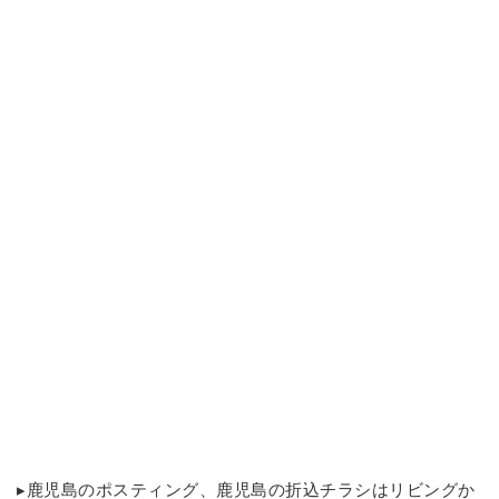
▸
鹿児島のポスティング
、鹿児島の折込チラシはリビングか