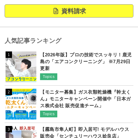
資料請求
人気記事ランキング
【2026年版】プロの技術でスッキリ！鹿児
1
島の「エアコンクリーニング」 ※7月29日
更新
Topics
【モニター募集】ガス衣類乾燥機『幹太く
2
ん』モニターキャンペーン開催中「日本ガ
ス株式会社 販売促進チーム」
Topics
【霧島市隼人町】即入居可! モデルハウス
3
販売会「センチュリーハウス姶良店」