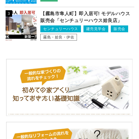
【霧島市隼人町】即入居可! モデルハウス
3
販売会「センチュリーハウス姶良店」
センチュリーハウス
建売見学会
販売会
霧島・姶良・伊佐