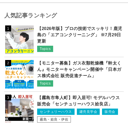
人気記事ランキング
【2026年版】プロの技術でスッキリ！鹿児
1
島の「エアコンクリーニング」 ※7月29日
更新
Topics
【モニター募集】ガス衣類乾燥機『幹太く
2
ん』モニターキャンペーン開催中「日本ガ
ス株式会社 販売促進チーム」
Topics
【霧島市隼人町】即入居可! モデルハウス
3
販売会「センチュリーハウス姶良店」
センチュリーハウス
建売見学会
販売会
霧島・姶良・伊佐