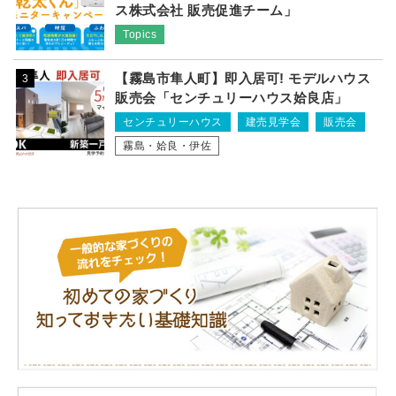
ス株式会社 販売促進チーム」
Topics
【霧島市隼人町】即入居可! モデルハウス
3
販売会「センチュリーハウス姶良店」
センチュリーハウス
建売見学会
販売会
霧島・姶良・伊佐