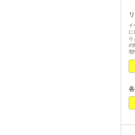
リ
イ
に
り
の
宅
各