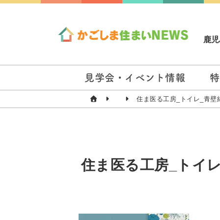
鹿児
見学会・イベント情報
特
住ま医る工房_トイレ_青壁
住ま医る工房_トイレ