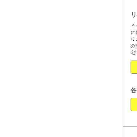
リ
イ
に
り
の
宅
各