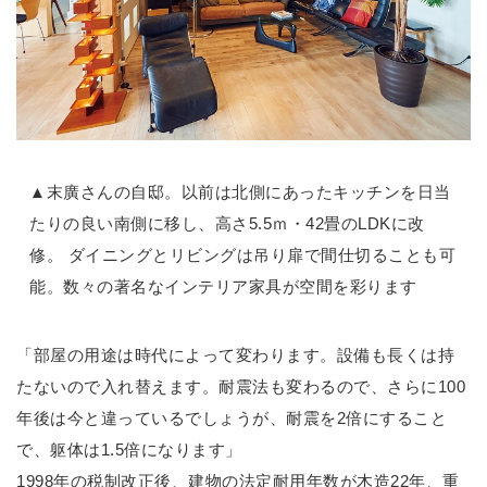
▲末廣さんの自邸。以前は北側にあったキッチンを日当
たりの良い南側に移し、高さ5.5ｍ・42畳のLDKに改
修。 ダイニングとリビングは吊り扉で間仕切ることも可
能。数々の著名なインテリア家具が空間を彩ります
「部屋の用途は時代によって変わります。設備も長くは持
たないので入れ替えます。耐震法も変わるので、さらに100
年後は今と違っているでしょうが、耐震を2倍にすること
で、躯体は1.5倍になります」
1998年の税制改正後、建物の法定耐用年数が木造22年、重