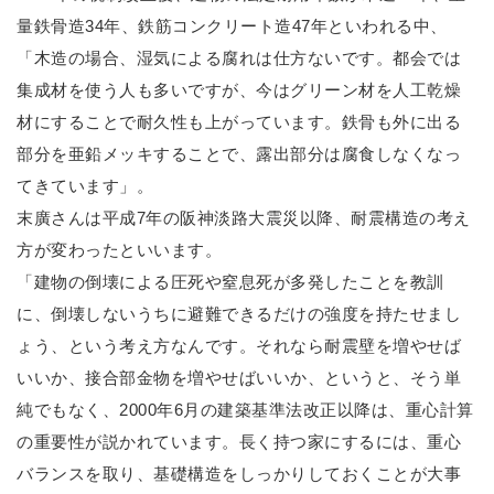
量鉄骨造34年、鉄筋コンクリート造47年といわれる中、
「木造の場合、湿気による腐れは仕方ないです。都会では
集成材を使う人も多いですが、今はグリーン材を人工乾燥
材にすることで耐久性も上がっています。鉄骨も外に出る
部分を亜鉛メッキすることで、露出部分は腐食しなくなっ
てきています」。
末廣さんは平成7年の阪神淡路大震災以降、耐震構造の考え
方が変わったといいます。
「建物の倒壊による圧死や窒息死が多発したことを教訓
に、倒壊しないうちに避難できるだけの強度を持たせまし
ょう、という考え方なんです。それなら耐震壁を増やせば
いいか、接合部金物を増やせばいいか、というと、そう単
純でもなく、2000年6月の建築基準法改正以降は、重心計算
の重要性が説かれています。長く持つ家にするには、重心
バランスを取り、基礎構造をしっかりしておくことが大事