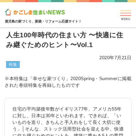
見学会・イベント情報
特集・コラム
ハウジング
特集・コラム
人生100年時代の住まい方 〜快適に住み継
鹿児島の家づくり、新築・リフォーム応援サイト！
人生100年時代の住まい方 〜快適に住
み継ぐためのヒント〜Vol.1
2020年7月21日
特集
※本特集は「幸せな家づくり」2020Spring・Summerに掲載
された巻頭特集を再録したものです
住宅の平均築後年数がイギリス77年、アメリカ55年
に対し、日本は30年といわれます。できれば、「い
いものを造り、きちんと手入れをして長く大切に使
う」│そんな、ストック活用型社会を迎える中、快適
に住み継ぐためのヒントを、建築に携わる5人の専門