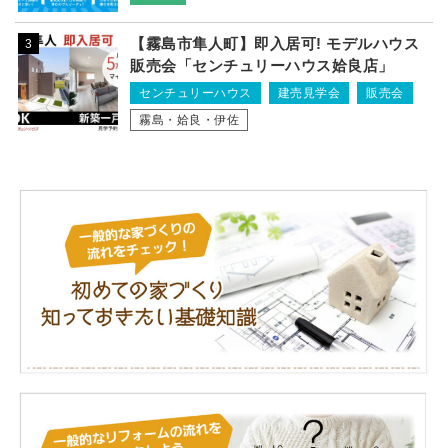
【霧島市隼人町】即入居可! モデルハウス
3
販売会「センチュリーハウス姶良店」
センチュリーハウス
建売見学会
販売会
霧島・姶良・伊佐