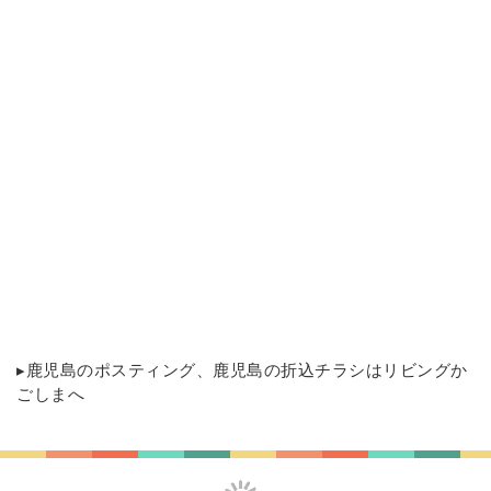
▸
鹿児島のポスティング
、鹿児島の折込チラシはリビングか
ごしまへ
鹿児島の家づくり、新築・リフォーム応援サイト！
サイトマップ
プライバシーポリシー
利用者情報の外部送信について
お問い合わせ
運営会社
鹿児島のポスティング
© 2025 かごしま住まいNEWS 南日本リビング新聞社