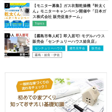
【モニター募集】ガス衣類乾燥機『幹太く
2
ん』モニターキャンペーン開催中「日本ガ
ス株式会社 販売促進チーム」
Topics
【霧島市隼人町】即入居可! モデルハウス
3
販売会「センチュリーハウス姶良店」
センチュリーハウス
建売見学会
販売会
霧島・姶良・伊佐