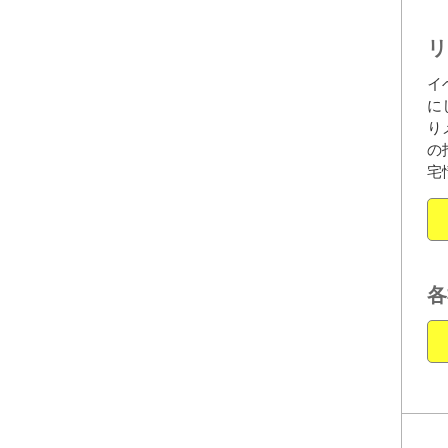
リ
イ
に
り
の
宅
各