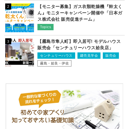
【モニター募集】ガス衣類乾燥機『幹太く
2
ん』モニターキャンペーン開催中「日本ガ
ス株式会社 販売促進チーム」
Topics
【霧島市隼人町】即入居可! モデルハウス
3
販売会「センチュリーハウス姶良店」
センチュリーハウス
建売見学会
販売会
霧島・姶良・伊佐