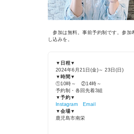
参加は無料。事前予約制です。参加希
し込みを。
▼日程▼
2024年6月21日(金)～ 23日(日)
▼時間▼
①10時～ ②14時～
予約制・各回先着3組
▼予約▼
Instagram
Email
▼会場▼
鹿児島市南栄