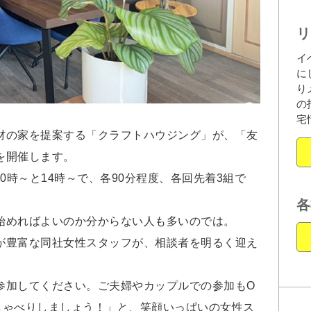
リ
イ
に
り
の
宅
の家を提案する「クラフトハウジング」が、「友
を開催します。
日10時～と14時～で、各90分程度、各回先着3組で
各
めればよいのか分からない人も多いのでは。
が豊富な同社女性スタッフが、相談者を明るく迎え
参加してください。ご夫婦やカップルでの参加もO
しゃべりしましょう！」と、笑顔いっぱいの女性ス