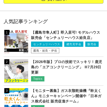
人気記事ランキング
【霧島市隼人町】即入居可! モデルハウス
1
販売会「センチュリーハウス姶良店」
センチュリーハウス
建売見学会
販売会
霧島・姶良・伊佐
【2026年版】プロの技術でスッキリ！鹿児
2
島の「エアコンクリーニング」 ※7月29日
更新
Topics
【モニター募集】ガス衣類乾燥機『幹太く
3
ん』モニターキャンペーン開催中「日本ガ
ス株式会社 販売促進チーム」