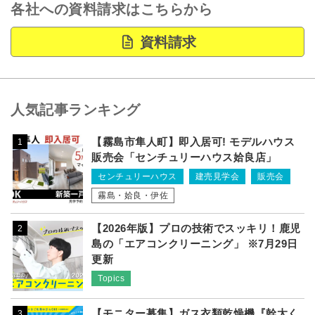
各社への資料請求はこちらから
資料請求
人気記事ランキング
【霧島市隼人町】即入居可! モデルハウス
1
販売会「センチュリーハウス姶良店」
センチュリーハウス
建売見学会
販売会
霧島・姶良・伊佐
【2026年版】プロの技術でスッキリ！鹿児
2
島の「エアコンクリーニング」 ※7月29日
更新
Topics
【モニター募集】ガス衣類乾燥機『幹太く
3