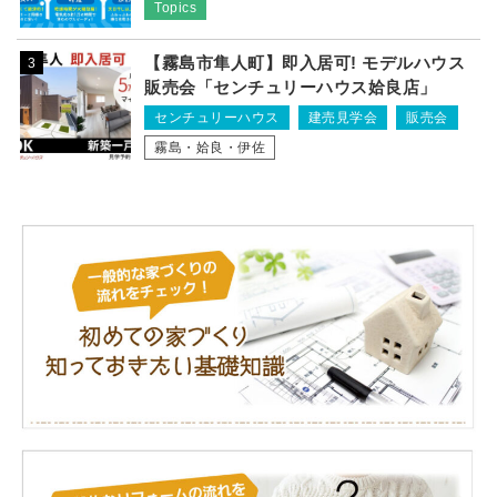
Topics
【霧島市隼人町】即入居可! モデルハウス
3
販売会「センチュリーハウス姶良店」
センチュリーハウス
建売見学会
販売会
霧島・姶良・伊佐