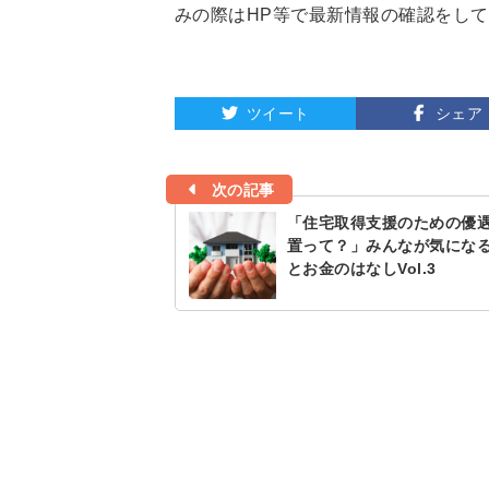
みの際はHP等で最新情報の確認をし
ツイート
シェア
次の記事
「住宅取得支援のための優
置って？」みんなが気にな
とお金のはなしVol.3