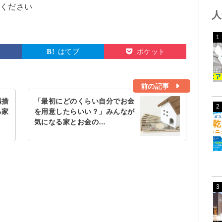
てください
人
1
はてブ
ポケット
前の記事
遇措
「最初にどのくらい自分でお金
2
る家
を用意したらいい？」みんなが
気になる家とお金の…
3