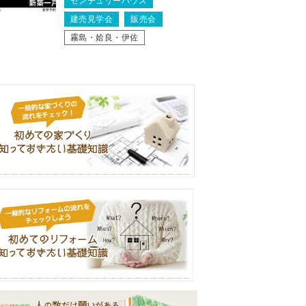
センチュリーハウス
建売見学会
販売会
霧島・姶良・伊佐