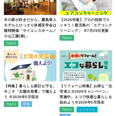
木の家が好きだから。霧島隼人
【2026年版】プロの技術でス
モデルとひっそり体感見学会は
ッキリ！鹿児島の「エアコンク
随時開催「サイエンスホーム／
リーニング」 ※7月29日更新
小山工建(株)」
Topics
Topics
【特集】暮らしも家計も守る。
【リフォーム特集】お得な「住
今こそ「太陽光発電」で備えよ
宅省エネ2026キャンペーン」
う ※2026年5月現在
実施中。エコで快適な暮らしを
始めよう※2026年5月現在
Topics
特集
Topics
リフォーム