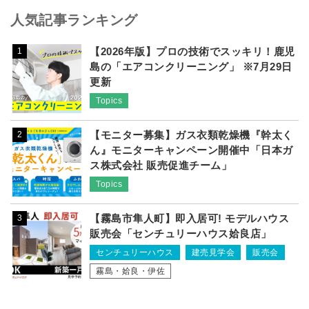
人気記事ランキング
【2026年版】プロの技術でスッキリ！鹿児
1
島の「エアコンクリーニング」 ※7月29日
更新
Topics
【モニター募集】ガス衣類乾燥機『幹太く
2
ん』モニターキャンペーン開催中「日本ガ
ス株式会社 販売促進チーム」
Topics
【霧島市隼人町】即入居可! モデルハウス
3
販売会「センチュリーハウス姶良店」
センチュリーハウス
建売見学会
販売会
霧島・姶良・伊佐