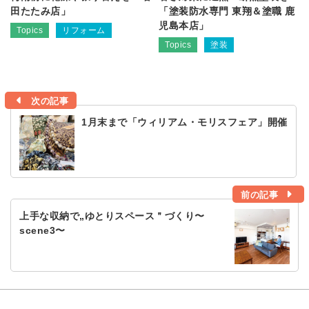
田たたみ店」
「塗装防水専門 東翔＆塗職 鹿
児島本店」
Topics
リフォーム
Topics
塗装
次の記事
1月末まで「ウィリアム・モリスフェア」開催
前の記事
上手な収納で„ゆとりスペース＂づくり〜
scene3〜