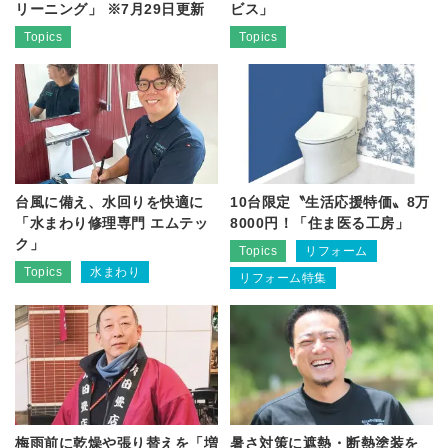
リーニング」 ※7月29日更新
ビス」
Topics
Topics
台風に備え、水回りを快適に
10台限定〝生活応援特価〟8万
「水まわり修理専門 エムテッ
8000円！「住ま医る工房」
ク」
Topics
リフォーム
Topics
水まわり
リフォーム特集
梅雨前に乾燥や張り替えを「増
暑さ対策に遮熱・断熱塗装を