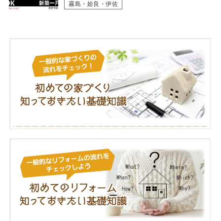
霧島・姶良・伊佐