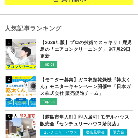
人気記事ランキング
【2026年版】プロの技術でスッキリ！鹿児
1
島の「エアコンクリーニング」 ※7月29日
更新
Topics
【モニター募集】ガス衣類乾燥機『幹太く
2
ん』モニターキャンペーン開催中「日本ガ
ス株式会社 販売促進チーム」
Topics
【霧島市隼人町】即入居可! モデルハウス
3
販売会「センチュリーハウス姶良店」
センチュリーハウス
建売見学会
販売会